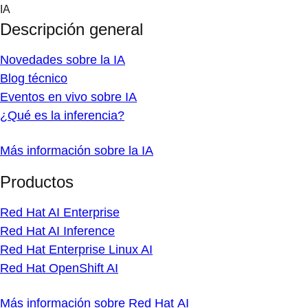
Skip
IA
to
Descripción general
content
Novedades sobre la IA
Blog técnico
Eventos en vivo sobre IA
¿Qué es la inferencia?
Más información sobre la IA
Productos
Red Hat AI Enterprise
Red Hat AI Inference
Red Hat Enterprise Linux AI
Red Hat OpenShift AI
Más información sobre Red Hat AI