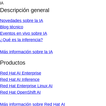
Skip
IA
to
Descripción general
content
Novedades sobre la IA
Blog técnico
Eventos en vivo sobre IA
¿Qué es la inferencia?
Más información sobre la IA
Productos
Red Hat AI Enterprise
Red Hat AI Inference
Red Hat Enterprise Linux AI
Red Hat OpenShift AI
Más información sobre Red Hat AI