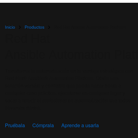
Inicio
Productos
Red Hat Ansible Automation Platform
Red Hat
Ansible Automation Plat
Transforma la automatización en tu ventaja estratégica con
Red Hat® Ansible® Automation Platform. Obtén una
solución versátil y confiable que puede hacer frente a
cualquier caso práctico, ejecutarse en cualquier lugar y
sacar a relucir el profesional en automatización que todos
llevamos dentro.
Pruébala
Cómprala
Aprende a usarla
Plataformas donde está disponible: