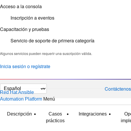
Capacitación y pruebas
Servicio de soporte de primera categoría
Algunos servicios pueden requerir una suscripción válida.
Inicia sesión o regístrate
Cambiar
Contáctenos
Red Hat Ansible
el
Automation Platform
Menú
expandido
plegado
idioma
Descripción
Casos
Integraciones
Op
prácticos
impl