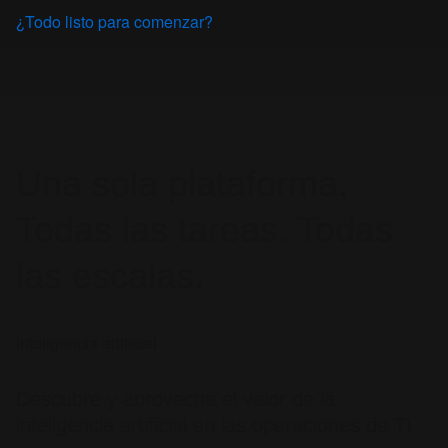
Una sola plataforma.
Todas las tareas. Todas
las escalas.
Inteligencia artificial
Descubre y aprovecha el valor de la
inteligencia artificial en las operaciones de TI
Combina el big data con la inteligencia artificial y la
automatización para mejorar, o remplazar de forma parcial,