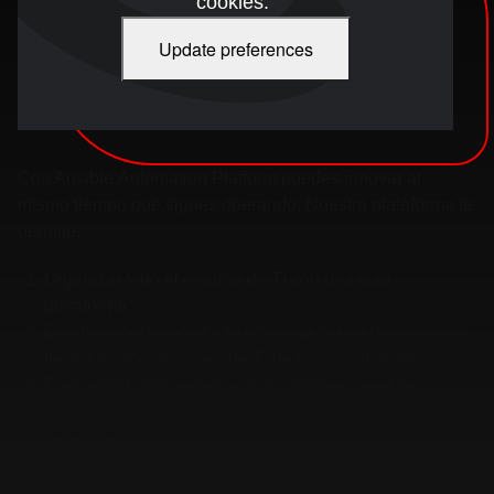
Con Ansible Automation Platform puedes innovar al
mismo tiempo que sigues operando. Nuestra plataforma te
permite:
Organizar todo el entorno de TI con una sola
plataforma
Diseñar operaciones robustas que tomen decisiones y
lleven a cabo acciones de TI de forma automática.
Empoderar a los equipos con cualquier nivel de
conocimiento para que creen una automatización
confiable.
¿Todo listo para comenzar?