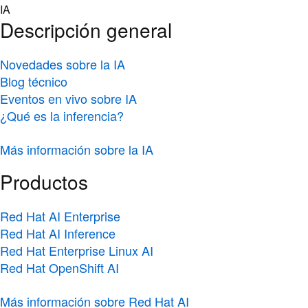
Skip
IA
to
Descripción general
content
Novedades sobre la IA
Blog técnico
Eventos en vivo sobre IA
¿Qué es la inferencia?
Más información sobre la IA
Productos
Red Hat AI Enterprise
Red Hat AI Inference
Red Hat Enterprise Linux AI
Red Hat OpenShift AI
Más información sobre Red Hat AI