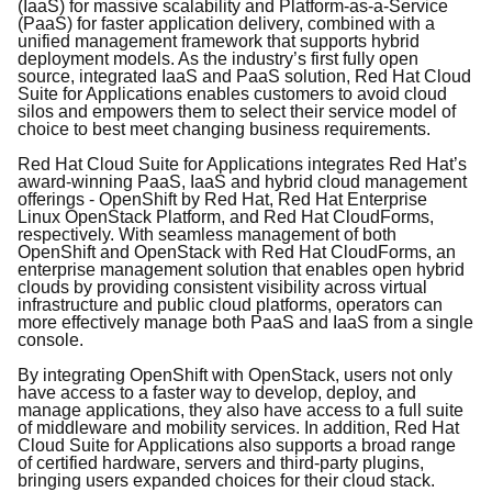
(IaaS) for massive scalability and Platform-as-a-Service
(PaaS) for faster application delivery, combined with a
unified management framework that supports hybrid
deployment models. As the industry’s first fully open
source, integrated IaaS and PaaS solution, Red Hat Cloud
Suite for Applications enables customers to avoid cloud
silos and empowers them to select their service model of
choice to best meet changing business requirements.
Red Hat Cloud Suite for Applications integrates Red Hat’s
award-winning PaaS, IaaS and hybrid cloud management
offerings - OpenShift by Red Hat, Red Hat Enterprise
Linux OpenStack Platform, and Red Hat CloudForms,
respectively. With seamless management of both
OpenShift and OpenStack with Red Hat CloudForms, an
enterprise management solution that enables open hybrid
clouds by providing consistent visibility across virtual
infrastructure and public cloud platforms, operators can
more effectively manage both PaaS and IaaS from a single
console.
By integrating OpenShift with OpenStack, users not only
have access to a faster way to develop, deploy, and
manage applications, they also have access to a full suite
of middleware and mobility services. In addition, Red Hat
Cloud Suite for Applications also supports a broad range
of certified hardware, servers and third-party plugins,
bringing users expanded choices for their cloud stack.