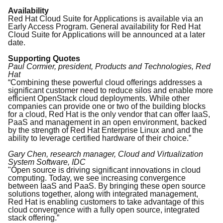
Availability
Red Hat Cloud Suite for Applications is available via an
Early Access Program. General availability for Red Hat
Cloud Suite for Applications will be announced at a later
date.
Supporting Quotes
Paul Cormier, president, Products and Technologies, Red
Hat
“Combining these powerful cloud offerings addresses a
significant customer need to reduce silos and enable more
efficient OpenStack cloud deployments. While other
companies can provide one or two of the building blocks
for a cloud, Red Hat is the only vendor that can offer IaaS,
PaaS and management in an open environment, backed
by the strength of Red Hat Enterprise Linux and and the
ability to leverage certified hardware of their choice.”
Gary Chen, research manager, Cloud and Virtualization
System Software, IDC
"Open source is driving significant innovations in cloud
computing. Today, we see increasing convergence
between IaaS and PaaS. By bringing these open source
solutions together, along with integrated management,
Red Hat is enabling customers to take advantage of this
cloud convergence with a fully open source, integrated
stack offering.”