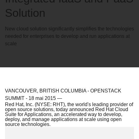
Solution
New cloud solution significantly simplifies the technologies
needed for enterprises to develop and run applications at
scale
VANCOUVER, BRITISH COLUMBIA - OPENSTACK
SUMMIT
-
18 mai 2015
—
Red Hat, Inc. (NYSE: RHT), the world's leading provider of
open source solutions, today announced Red Hat Cloud
Suite for Applications, an accelerated way to develop,
deploy, and manage applications at scale using open
source technologies.