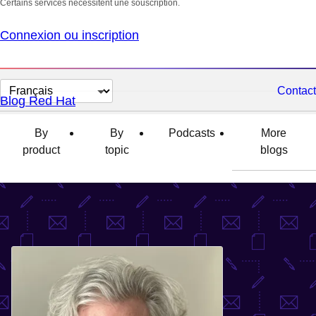
Certains services nécessitent une souscription.
Connexion ou inscription
Changer
Contact
Blog Red Hat
la
langue
By
By
Podcasts
More
product
topic
blogs