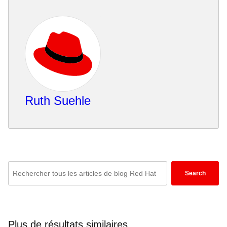
Ruth Suehle
Enter
Search
keywords
here
to
search
Plus de résultats similaires