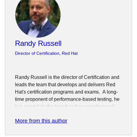
Randy Russell
Director of Certification, Red Hat
Randy Russell is the director of Certification and
leads the team that develops and delivers Red
Hat's certification programs and exams. A long-
time proponent of performance-based testing, he
has served on the board and as president and
chairman of the Performance Testing Council, as
More from this author
well as having presented on this subject and
others at industry conferences such as the
Association of Test Publishers, the European