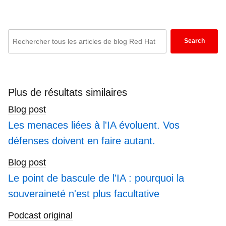
Association of Test Publishers, CeDMA and
TSIA. Prior to joining Red Hat, Russell was a
Enter
system administrator and programmer at an
Search
environmental economics consulting firm.
keywords
here
to
search
Plus de résultats similaires
blogs
Blog post
Les menaces liées à l'IA évoluent. Vos
défenses doivent en faire autant.
Blog post
Le point de bascule de l'IA : pourquoi la
souveraineté n'est plus facultative
Podcast original