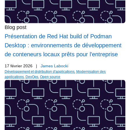
Blog post
Présentation de Red Hat build of Podman
Desktop : environnements de développement
de conteneurs locaux prêts pour l’entreprise
17 février 2026
|
James Labocki
Développement et distribution d'applications
,
Modernisation des
applications
,
DevOps
,
Open source