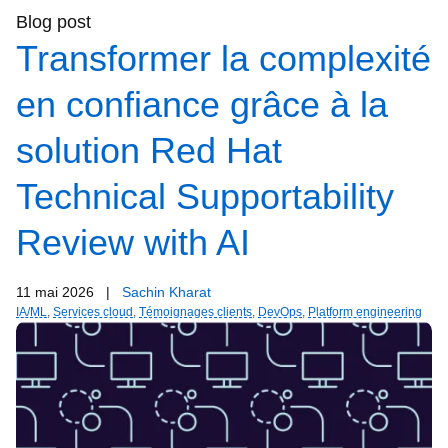
Blog post
Transformer la complexité
en confiance grâce à la
solution Red Hat
Technical Supportability
Review with AI
11 mai 2026
|
Sachin Kharat
IA/ML
,
Services cloud
,
Témoignages clients
,
DevOps
,
Platform engineering