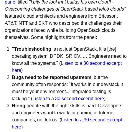
panel
titled
"I pity the fool that builds his own cloud! –
Overcoming challenges of OpenStack based telco clouds"
featured cloud architects and engineers from Ericsson,
AT&T, NTT and SKT who described the challenges their
organizations faced while building OpenStack clouds
themselves. Some highlights from the panel:
"Troubleshooting
is not just OpenStack. It is [the]
operating system, DPDK, SRIOV, … Engineers need to
know all the systems." (
Listen to a 30 second excerpt
here
)
Bugs need to be reported upstream
, but the
community often responds: "It works in our devstack it
must be your environment... integrated testing is
lacking." (
Listen to a 30 second excerpt here
)
Hiring
people with the right skills is hard. Developers
and engineers want to work for gaming or Internet
companies, not telcos. (
Listen to a 30 second excerpt
here
)