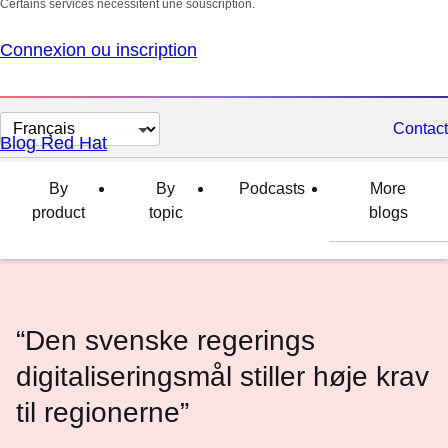
Certains services nécessitent une souscription.
Connexion ou inscription
Changer
Contact
Blog Red Hat
la
langue
By
By
Podcasts
More
product
topic
blogs
“Den svenske regerings
digitaliseringsmål stiller høje krav
til regionerne”