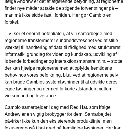
Ifølge Andrew er det af afgørende betydning, at regionerne
finder nye måder at takle de stigende forventninger på –
man må ikke sidde fast i fortiden. Her gør Cambio en
forskel.
– Vi ser et enormt potentiale i, at vi i samarbejde med
regionerne transformerer sundhedsvæsenet ved at stille
værktøj til håndtering af data til rådighed med struktureret
informatik, grundlag for viden og kundskab, udvikling af
løbende forbedringer og interaktionsmønstre m.m. – støtte,
der kan hjælpe regionerne med at opfylde fremtidens
behov hos vores befolkning, bl.a. ved at regionerne selv
kan bruge Cambios systemløsninger til at udvikle deres
egne løsninger og dermed forkorte afstanden mellem
virksomhed og leverance.
Cambio samarbejder i dag med Red Hat, som ifølge
Andrew er en vigtig brobygger for dem. Samarbejdet
påvirker ikke kun den eksisterende produktlinje, men
fokuserer også i høj grad på fremtidige løsninger. Her kan