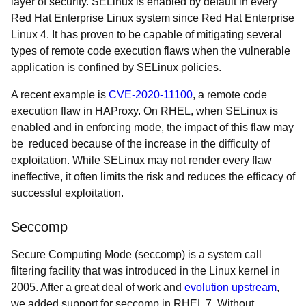
layer of security. SELinux is enabled by default in every
Red Hat Enterprise Linux system since Red Hat Enterprise
Linux 4. It has proven to be capable of mitigating several
types of remote code execution flaws when the vulnerable
application is confined by SELinux policies.
A recent example is
CVE-2020-11100
, a remote code
execution flaw in HAProxy. On RHEL, when SELinux is
enabled and in enforcing mode, the impact of this flaw may
be reduced because of the increase in the difficulty of
exploitation. While SELinux may not render every flaw
ineffective, it often limits the risk and reduces the efficacy of
successful exploitation.
Seccomp
Secure Computing Mode (seccomp) is a system call
filtering facility that was introduced in the Linux kernel in
2005. After a great deal of work and
evolution upstream
,
we added support for seccomp in RHEL 7. Without