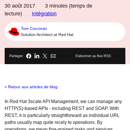
30 août 2017
3
minutes (temps de
lecture)
Intégration
Tom Corcoran
Solution Architect at Red Hat
Partager
S'abonner au flux RSS
Retour aux articles de blog
In Red Hat 3scale API Management, we can manage any
HTTP(S)-based APIs - including REST and SOAP. With
REST, it is particularly straightforward as individual URL
paths usually map quite nicely to
operations
. By
operations, we mean fine-grained tasks and services