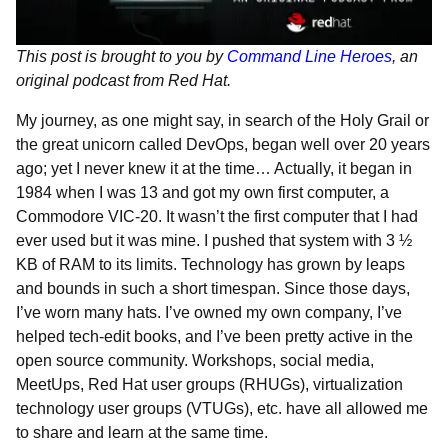
This post is brought to you by
Command Line Heroes
, an
original podcast from Red Hat.
My journey, as one might say, in search of the Holy Grail or
the great unicorn called DevOps, began well over 20 years
ago; yet I never knew it at the time… Actually, it began in
1984 when I was 13 and got my own first computer, a
Commodore VIC-20. It wasn’t the first computer that I had
ever used but it was mine. I pushed that system with 3 ½
KB of RAM to its limits. Technology has grown by leaps
and bounds in such a short timespan. Since those days,
I’ve worn many hats. I’ve owned my own company, I’ve
helped tech-edit books, and I’ve been pretty active in the
open source community. Workshops, social media,
MeetUps, Red Hat user groups (RHUGs), virtualization
technology user groups (VTUGs), etc. have all allowed me
to share and learn at the same time.