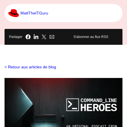
MattTheITGuru
Partager
S'abonner au flux RSS
Retour aux articles de blog