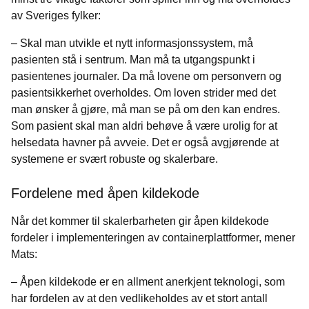
av Sveriges fylker:
– Skal man utvikle et nytt informasjonssystem, må
pasienten stå i sentrum. Man må ta utgangspunkt i
pasientenes journaler. Da må lovene om personvern og
pasientsikkerhet overholdes. Om loven strider med det
man ønsker å gjøre, må man se på om den kan endres.
Som pasient skal man aldri behøve å være urolig for at
helsedata havner på avveie. Det er også avgjørende at
systemene er svært robuste og skalerbare.
Fordelene med åpen kildekode
Når det kommer til skalerbarheten gir åpen kildekode
fordeler i implementeringen av containerplattformer, mener
Mats:
– Åpen kildekode er en allment anerkjent teknologi, som
har fordelen av at den vedlikeholdes av et stort antall