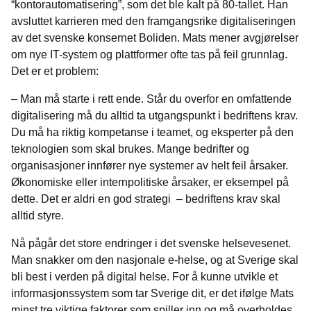
“kontorautomatisering”, som det ble kalt på 80-tallet. Han
avsluttet karrieren med den framgangsrike digitaliseringen
av det svenske konsernet Boliden. Mats mener avgjørelser
om nye IT-system og plattformer ofte tas på feil grunnlag.
Det er et problem:
– Man må starte i rett ende. Står du overfor en omfattende
digitalisering må du alltid ta utgangspunkt i bedriftens krav.
Du må ha riktig kompetanse i teamet, og eksperter på den
teknologien som skal brukes. Mange bedrifter og
organisasjoner innfører nye systemer av helt feil årsaker.
Økonomiske eller internpolitiske årsaker, er eksempel på
dette. Det er aldri en god strategi – bedriftens krav skal
alltid styre.
Nå pågår det store endringer i det svenske helsevesenet.
Man snakker om den nasjonale e-helse, og at Sverige skal
bli best i verden på digital helse. For å kunne utvikle et
informasjonssystem som tar Sverige dit, er det ifølge Mats
minst tre viktige faktorer som spiller inn og må overholdes