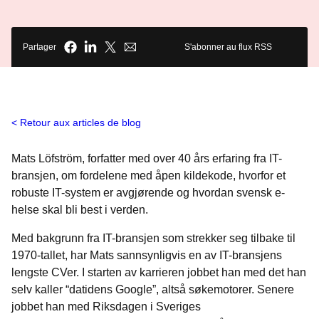
Partager
S'abonner au flux RSS
Retour aux articles de blog
Mats Löfström, forfatter med over 40 års erfaring fra IT-
bransjen, om fordelene med åpen kildekode, hvorfor et
robuste IT-system er avgjørende og hvordan svensk e-
helse skal bli best i verden.
Med bakgrunn fra IT-bransjen som strekker seg tilbake til
1970-tallet, har Mats sannsynligvis en av IT-bransjens
lengste CVer. I starten av karrieren jobbet han med det han
selv kaller “datidens Google”, altså søkemotorer. Senere
jobbet han med Riksdagen i Sveriges