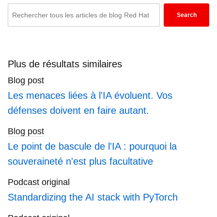
Enter
Search
keywords
here
to
search
Plus de résultats similaires
blogs
Blog post
Les menaces liées à l'IA évoluent. Vos
défenses doivent en faire autant.
Blog post
Le point de bascule de l'IA : pourquoi la
souveraineté n'est plus facultative
Podcast original
Standardizing the AI stack with PyTorch