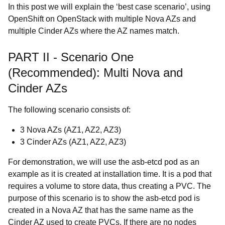
In this post we will explain the ‘best case scenario’, using
OpenShift on OpenStack with multiple Nova AZs and
multiple Cinder AZs where the AZ names match.
PART II - Scenario One
(Recommended): Multi Nova and
Cinder AZs
The following scenario consists of:
3 Nova AZs (AZ1, AZ2, AZ3)
3 Cinder AZs (AZ1, AZ2, AZ3)
For demonstration, we will use the asb-etcd pod as an
example as it is created at installation time. It is a pod that
requires a volume to store data, thus creating a PVC. The
purpose of this scenario is to show the asb-etcd pod is
created in a Nova AZ that has the same name as the
Cinder AZ used to create PVCs. If there are no nodes