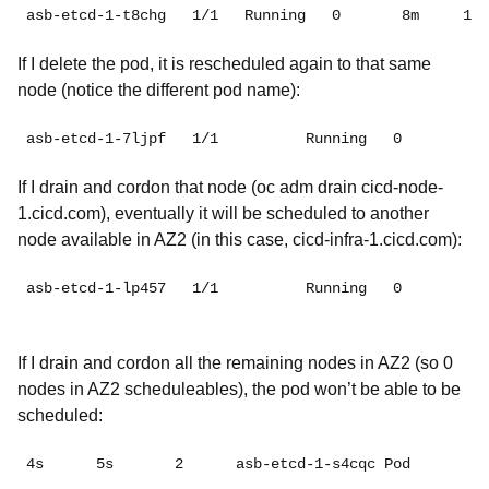
asb-etcd-1-t8chg   1/1   Running   0       8m     10
If I delete the pod, it is rescheduled again to that same
node (notice the different pod name):
If I drain and cordon that node (oc adm drain cicd-node-
1.cicd.com), eventually it will be scheduled to another
node available in AZ2 (in this case, cicd-infra-1.cicd.com):
If I drain and cordon all the remaining nodes in AZ2 (so 0
nodes in AZ2 scheduleables), the pod won’t be able to be
scheduled:
4s     