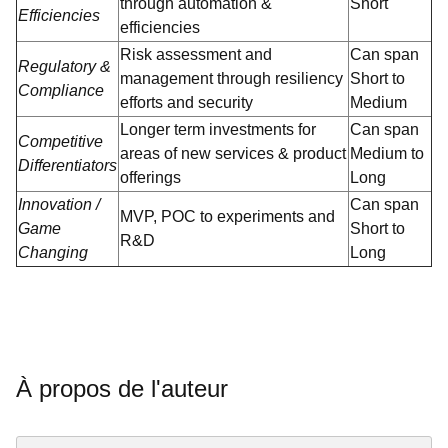
through automation &
Short
Efficiencies
efficiencies
Risk assessment and
Can span
Regulatory &
management through resiliency
Short to
Compliance
efforts and security
Medium
Longer term investments for
Can span
Competitive
areas of new services & product
Medium to
Differentiators
offerings
Long
Innovation /
Can span
MVP, POC to experiments and
Game
Short to
R&D
Changing
Long
À propos de l'auteur