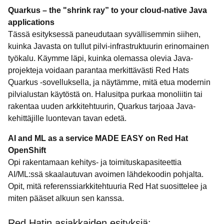
Quarkus – the "shrink ray” to your cloud-native Java
applications
Tässä esityksessä paneudutaan syvällisemmin siihen,
kuinka Javasta on tullut pilvi-infrastruktuurin erinomainen
työkalu. Käymme läpi, kuinka olemassa olevia Java-
projekteja voidaan parantaa merkittävästi Red Hats
Quarkus -sovelluksella, ja näytämme, mitä etua modernin
pilvialustan käytöstä on. Halusitpa purkaa monoliitin tai
rakentaa uuden arkkitehtuurin, Quarkus tarjoaa Java-
kehittäjille luontevan tavan edetä.
AI and ML as a service MADE EASY on Red Hat
OpenShift
Opi rakentamaan kehitys- ja toimituskapasiteettia
AI/ML:ssä skaalautuvan avoimen lähdekoodin pohjalta.
Opit, mitä referenssiarkkitehtuuria Red Hat suosittelee ja
miten pääset alkuun sen kanssa.
Red Hatin asiakkaiden esityksiä: