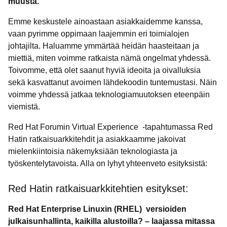
muusta.
Emme keskustele ainoastaan asiakkaidemme kanssa,
vaan pyrimme oppimaan laajemmin eri toimialojen
johtajilta. Haluamme ymmärtää heidän haasteitaan ja
miettiä, miten voimme ratkaista nämä ongelmat yhdessä.
Toivomme, että olet saanut hyviä ideoita ja oivalluksia
sekä kasvattanut avoimen lähdekoodin tuntemustasi. Näin
voimme yhdessä jatkaa teknologiamuutoksen eteenpäin
viemistä.
Red Hat Forumin Virtual Experience -tapahtumassa Red
Hatin ratkaisuarkkitehdit ja asiakkaamme jakoivat
mielenkiintoisia näkemyksiään teknologiasta ja
työskentelytavoista. Alla on lyhyt yhteenveto esityksistä:
Red Hatin ratkaisuarkkitehtien esitykset:
Red Hat Enterprise Linuxin (RHEL) versioiden
julkaisunhallinta, kaikilla alustoilla? – laajassa mitassa