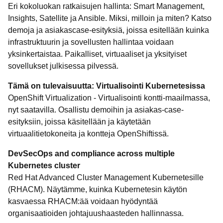
Eri kokoluokan ratkaisujen hallinta: Smart Management,
Insights, Satellite ja Ansible. Miksi, milloin ja miten? Katso
demoja ja asiakascase-esityksiä, joissa esitellään kuinka
infrastruktuurin ja sovellusten hallintaa voidaan
yksinkertaistaa. Paikalliset, virtuaaliset ja yksityiset
sovellukset julkisessa pilvessä.
Tämä on tulevaisuutta: Virtualisointi Kubernetesissa
OpenShift Virtualization - Virtualisointi kontti-maailmassa,
nyt saatavilla. Osallistu demoihin ja asiakas-case-
esityksiin, joissa käsitellään ja käytetään
virtuaalitietokoneita ja kontteja OpenShiftissä.
DevSecOps and compliance across multiple
Kubernetes cluster
Red Hat Advanced Cluster Management Kubernetesille
(RHACM). Näytämme, kuinka Kubernetesin käytön
kasvaessa RHACM:ää voidaan hyödyntää
organisaatioiden johtajuushaasteden hallinnassa.