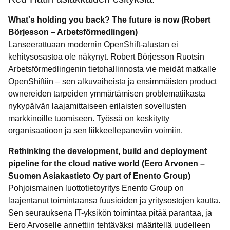
What's holding you back? The future is now (Robert
Börjesson – Arbetsförmedlingen)
Lanseerattuaan modernin OpenShift-alustan ei
kehitysosastoa ole näkynyt. Robert Börjesson Ruotsin
Arbetsförmedlingenin tietohallinnosta vie meidät matkalle
OpenShiftiin – sen alkuvaiheista ja ensimmäisten product
ownereiden tarpeiden ymmärtämisen problematiikasta
nykypäivän laajamittaiseen erilaisten sovellusten
markkinoille tuomiseen. Työssä on keskitytty
organisaatioon ja sen liikkeellepaneviin voimiin.
Rethinking the development, build and deployment
pipeline for the cloud native world (Eero Arvonen –
Suomen Asiakastieto Oy part of Enento Group)
Pohjoismainen luottotietoyritys Enento Group on
laajentanut toimintaansa fuusioiden ja yritysostojen kautta.
Sen seurauksena IT-yksikön toimintaa pitää parantaa, ja
Eero Arvoselle annettiin tehtäväksi määritellä uudelleen