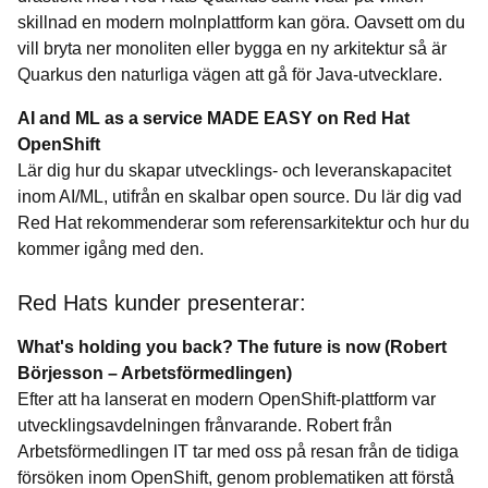
skillnad en modern molnplattform kan göra. Oavsett om du
vill bryta ner monoliten eller bygga en ny arkitektur så är
Quarkus den naturliga vägen att gå för Java-utvecklare.
AI and ML as a service MADE EASY on Red Hat
OpenShift
Lär dig hur du skapar utvecklings- och leveranskapacitet
inom AI/ML, utifrån en skalbar open source. Du lär dig vad
Red Hat rekommenderar som referensarkitektur och hur du
kommer igång med den.
Red Hats kunder presenterar:
What's holding you back? The future is now (Robert
Börjesson – Arbetsförmedlingen)
Efter att ha lanserat en modern OpenShift-plattform var
utvecklingsavdelningen frånvarande. Robert från
Arbetsförmedlingen IT tar med oss på resan från de tidiga
försöken inom OpenShift, genom problematiken att förstå