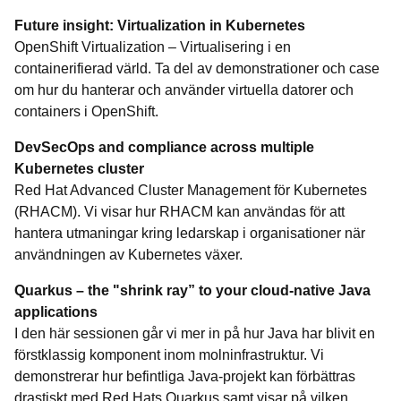
Future insight: Virtualization in Kubernetes
OpenShift Virtualization – Virtualisering i en
containerifierad värld. Ta del av demonstrationer och case
om hur du hanterar och använder virtuella datorer och
containers i OpenShift.
DevSecOps and compliance across multiple
Kubernetes cluster
Red Hat Advanced Cluster Management för Kubernetes
(RHACM). Vi visar hur RHACM kan användas för att
hantera utmaningar kring ledarskap i organisationer när
användningen av Kubernetes växer.
Quarkus – the "shrink ray” to your cloud-native Java
applications
I den här sessionen går vi mer in på hur Java har blivit en
förstklassig komponent inom molninfrastruktur. Vi
demonstrerar hur befintliga Java-projekt kan förbättras
drastiskt med Red Hats Quarkus samt visar på vilken