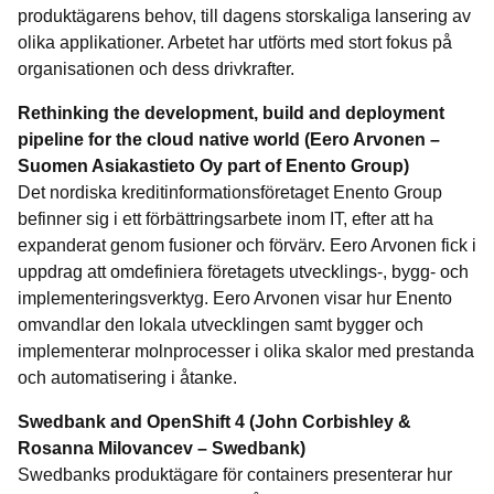
produktägarens behov, till dagens storskaliga lansering av
olika applikationer. Arbetet har utförts med stort fokus på
organisationen och dess drivkrafter.
Rethinking the development, build and deployment
pipeline for the cloud native world (Eero Arvonen –
Suomen Asiakastieto Oy part of Enento Group)
Det nordiska kreditinformationsföretaget Enento Group
befinner sig i ett förbättringsarbete inom IT, efter att ha
expanderat genom fusioner och förvärv. Eero Arvonen fick i
uppdrag att omdefiniera företagets utvecklings-, bygg- och
implementeringsverktyg. Eero Arvonen visar hur Enento
omvandlar den lokala utvecklingen samt bygger och
implementerar molnprocesser i olika skalor med prestanda
och automatisering i åtanke.
Swedbank and OpenShift 4 (John Corbishley &
Rosanna Milovancev – Swedbank)
Swedbanks produktägare för containers presenterar hur