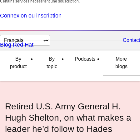
Certains services nécessitent une souscription.
Connexion ou inscription
Changer
Contact
Blog Red Hat
la
langue
By
By
Podcasts
More
product
topic
blogs
Retired U.S. Army General H.
Hugh Shelton, on what makes a
leader he’d follow to Hades