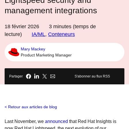
Lightspeed security and
management integrations
18 février 2026
3
minutes (temps de
lecture)
IA/ML
,
Conteneurs
Mary Mackey
Product Marketing Manager
Partager
S'abonner au flux RSS
Retour aux articles de blog
Last November, we
announced
that Red Hat Insights is
now Red Hat Lightspeed, the next evolution of our