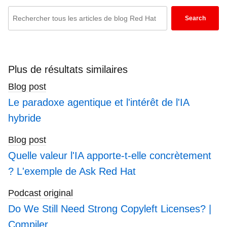
support, training, and consulting services make
Enter
Search
Red Hat a trusted adviser to the Fortune 500. As
keywords
a strategic partner to cloud providers, system
here
integrators, application vendors, customers, and
to
open source communities, Red Hat can help
search
Plus de résultats similaires
organizations prepare for the digital future.
blogs
Blog post
Le paradoxe agentique et l'intérêt de l'IA
hybride
Blog post
Quelle valeur l'IA apporte-t-elle concrètement
? L'exemple de Ask Red Hat
Podcast original
Do We Still Need Strong Copyleft Licenses? |
Compiler