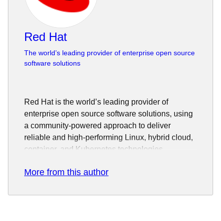
Red Hat
The world’s leading provider of enterprise open source
software solutions
Red Hat is the world’s leading provider of
enterprise open source software solutions, using
a community-powered approach to deliver
reliable and high-performing Linux, hybrid cloud,
container, and Kubernetes technologies.
Red Hat helps customers integrate new and
More from this author
existing IT applications, develop cloud-native
applications, standardize on our industry-leading
operating system, and automate, secure, and
manage complex environments. Award-winning