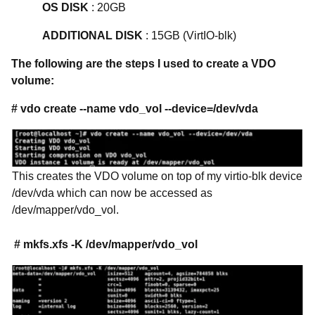
OS DISK
: 20GB
ADDITIONAL DISK
: 15GB (VirtIO-blk)
The following are the steps I used to create a VDO
volume:
# vdo create --name vdo_vol --device=/dev/vda
This creates the VDO volume on top of my virtio-blk device
/dev/vda which can now be accessed as
/dev/mapper/vdo_vol.
# mkfs.xfs -K /dev/mapper/vdo_vol