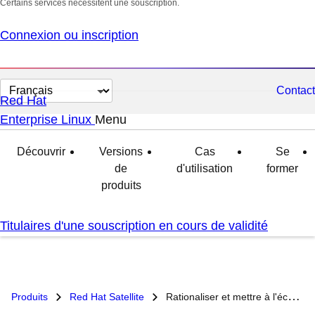
Certains services nécessitent une souscription.
Connexion ou inscription
Changer
Contact
Red Hat
la
Enterprise Linux
Menu
développé
réduit
langue
Découvrir
Versions
Cas
Se
de
d'utilisation
former
produits
Titulaires d'une souscription en cours de validité
Produits
Red Hat Satellite
Rationaliser et mettre à l'échelle l'infrastructure Red Hat Enterprise Linux avec Red Hat Satellite