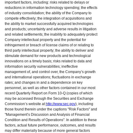
important factors, including: risks related to delays or
reductions in information technology spending; the effects
of industry consolidation; the ability of the Company to
compete effectively; the integration of acquisitions and
the ability to market successfully acquired technologies
and products; uncertainty and adverse results in litigation
and related settlements; the inability to adequately protect
Company intellectual property and the potential for
infringement or breach of license claims of or relating to
third party intellectual property; the ability to deliver and
stimulate demand for new products and technological
innovations on a timely basis; risks related to data and
information security vulnerabilities; ineffective
management of, and control over, the Company’s growth
and international operations; fluctuations in exchange
rates; and changes in and a dependence on key
personnel, as well as other factors contained in our most
recent Quarterly Report on Form 10-Q (copies of which
may be accessed through the Securities and Exchange
Commission’s website at
http://www.sec.gov
), including
those found therein under the captions "Risk Factors" and
"Management’s Discussion and Analysis of Financial
Condition and Results of Operations". In addition to these
factors, actual future performance, outcomes, and results
may differ materially because of more general factors