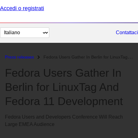
Accedi o registrati
Cambia
Contattaci
lingua
Press releases
Fedora Users Gather In Berlin for LinuxTag And Fedora 11 Development...
Fedora Users Gather In
Berlin for LinuxTag And
Fedora 11 Development
Fedora Users and Developers Conference Will Reach
Large EMEA Audience