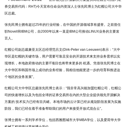
券交易所代码：RHT)今天宣布任命业内资深人士张先民博士为红帽公司大中华
区总裁。
张先民博士拥有超过25年的行业经验，在中国的开源领域享有盛誉。之前曾任
职Novell和IBM公司，自2000年以来一直是IBM公司推动LINUX业务的主要发
言人。
红帽公司副总裁兼亚太区总经理范吕文(Dirk-Peter van Leeuwen)表示：“大中
华区是红帽的关键市场，用户需要可靠且安全的开源技术来支持业务需求以实
现增长，本地政府推动的主要IT项目也将带来更多的 机遇。凭借张先民博士在
大中华区和韩国市场上成功的业务经验，我相信他能更进一步的培育和推进这
个地区的业务发展”。
红帽公司大中华区总裁张先民博士表示：“我非常高兴能加盟红帽公司，红帽公
司的快速增长以及为包括全球的证券交易所在内的大型企业提供领先开源解决
方案的 技术实力已经有目共睹。本地市场的云计算已经从规划阶段发展为实施
阶段，我们已经在着手准备帮助我们的用户来接受开放式混合云”。
张博士拥有一系列学术学位，包括西雅图城市大学MBA学位，以及爱荷华大学
机械工程超级计算的博士学位。