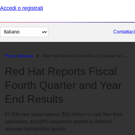
Accedi o registrati
Cambia
Contattaci
lingua
Press releases
Red Hat Reports Fiscal Fourth Quarter and Year End Results...
Red Hat Reports Fiscal
Fourth Quarter and Year
End Results
87,000 new subscriptions, $32 million in cash flow from
operations, and 68% sequential growth in deferred
revenue highlight the quarter