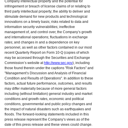
Company intellectual property and the potential for
infringement or breach of license claims of or relating to
third party intellectual property; the ability to deliver and
stimulate demand for new products and technological
innovations on a timely basis; risks related to data and
information security vulnerabilities; ineffective
management of, and control over, the Company’s growth
and international operations; fluctuations in exchange
rates; and changes in and a dependence on key
personnel, as well as other factors contained in our most
recent Quarterly Report on Form 10-Q (copies of which
may be accessed through the Securities and Exchange
Commission’s website at
http://www.sec.gov
), including
those found therein under the captions "Risk Factors" and
"Management’s Discussion and Analysis of Financial
Condition and Results of Operations". In addition to these
factors, actual future performance, outcomes, and results
may differ materially because of more general factors
including (without limitation) general industry and market
conditions and growth rates, economic and political
conditions, governmental and public policy changes and
the impact of natural disasters such as earthquakes and
floods. The forward-looking statements included in this
press release represent the Company’s views as of the
date of this press release and these views could change.