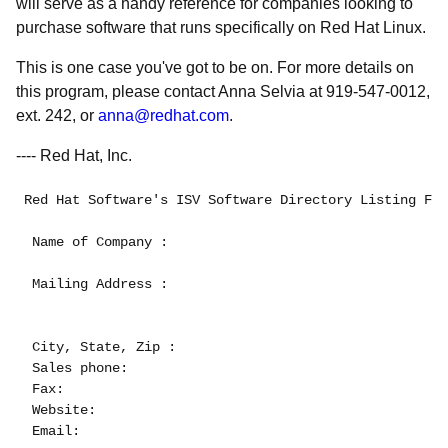
will serve as a handy reference for companies looking to
purchase software that runs specifically on Red Hat Linux.
This is one case you've got to be on. For more details on
this program, please contact Anna Selvia at 919-547-0012,
ext. 242, or
anna@redhat.com
.
---- Red Hat, Inc.
Red Hat Software's ISV Software Directory Listing For
 Name of Company :

 Mailing Address :

 City, State, Zip :

 Sales phone: 

 Fax:

 Website: 

 Email:
