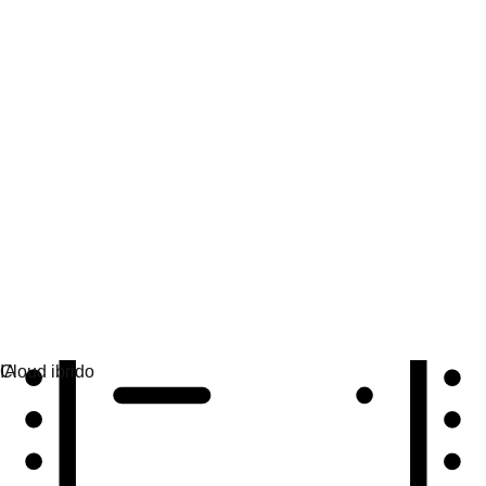
Automazione
Estendi l'automazione e unisci tecnologia, team e
ambienti.
Scenari di utilizzo