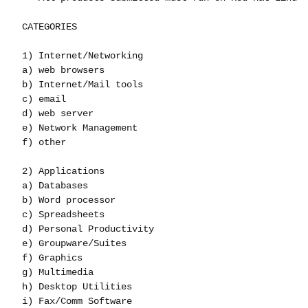
 CATEGORIES

 1) Internet/Networking

 a) web browsers

 b) Internet/Mail tools

 c) email

 d) web server

 e) Network Management

 f) other

 2) Applications

 a) Databases

 b) Word processor

 c) Spreadsheets

 d) Personal Productivity

 e) Groupware/Suites

 f) Graphics

 g) Multimedia

 h) Desktop Utilities

 i) Fax/Comm Software
