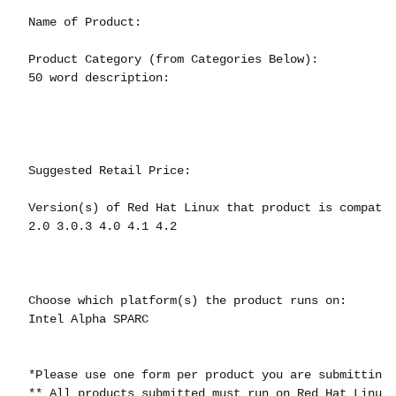
 Name of Product: 

 Product Category (from Categories Below): 

 50 word description:

 Suggested Retail Price:

 Version(s) of Red Hat Linux that product is compatib
 2.0 3.0.3 4.0 4.1 4.2

 Choose which platform(s) the product runs on: 

 Intel Alpha SPARC

 *Please use one form per product you are submitting.

 ** All products submitted must run on Red Hat Linux.
