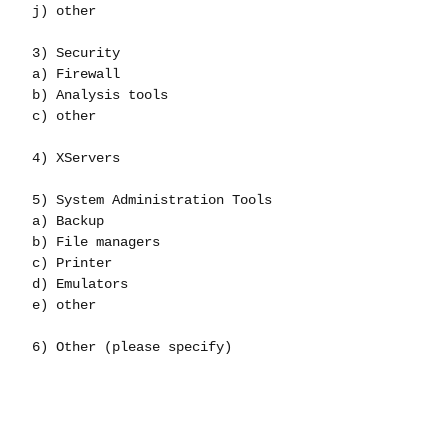
 j) other

 3) Security

 a) Firewall

 b) Analysis tools

 c) other

 4) XServers

 5) System Administration Tools

 a) Backup

 b) File managers

 c) Printer

 d) Emulators

 e) other 

 6) Other (please specify)
