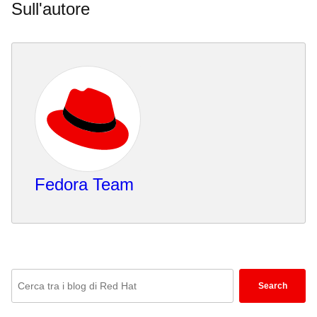
Sull'autore
Fedora Team
Enter
Search
keywords
here