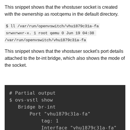
This snippet shows that the vhostuser socket is created
with the ownership as root:qemu in the default directory.
$ ll /var/run/openvswitch/vhu1879c31a-fa
srwxrwxr-x. 1 root qemu 0 Jun 19 04:38 
/var/run/openvswitch/vhu1879c31a-fa
This snippet shows that the vhostuser socket's port details
attached to the br-int bridge, which also shows the mode of
the socket.
# Partial output

$ ovs-vstl show

   Bridge br-int

       Port "vhu1879c31a-fa"

           tag: 1

           Interface "vhu1879c31a-fa"
