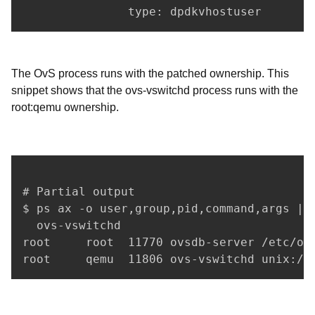
The OvS process runs with the patched ownership. This
snippet shows that the ovs-vswitchd process runs with the
root:qemu ownership.
# Partial output

$ ps ax -o user,group,pid,command,args | g
  ovs-vswitchd

root     root  11770 ovsdb-server /etc/ope