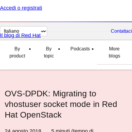
Accedi o registrati
Cambia
Contattaci
Il blog di Red Hat
lingua
By
By
Podcasts
More
product
topic
blogs
OVS-DPDK: Migrating to
vhostuser socket mode in Red
Hat OpenStack
24 agosto 2018
5
minuti (tempo di