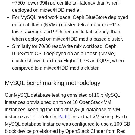
~750x lower 99th percentile tail latency than when
deployed on mixed/HDD media.
For MySQL read workloads, Ceph BlueStore deployed
on an all-flash (NVMe) cluster delivered up to ~15x
lower average and 99th percentile tail latency, than
when deployed on mixed/HDD media based cluster.
Similarly for 70/30 read/write mix workload, Ceph
BlueStore OSD deployed on an all-flash (NVMe)
cluster showed up to 5x Higher TPS and QPS, when
compared to a mixed/HDD media cluster.
MySQL benchmarking methodology
Our MySQL database testing consisted of 10 x MySQL
Instances provisioned on top of 10 OpenStack VM
instances, keeping the ratio of MySQL database to VM
instance as 1:1. Refer to
Part 1
for actual VM sizing. Each
MySQL database instance was configured to use a 100 GB
block device provisioned by OpenStack Cinder from Red