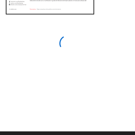
Accedi con il tuo account
Red Hat
Scarica questa risorsa (ed altre) più velocemente,
effettuando l'accesso o creando il tuo account
Red Hat.
Accedi o registrati per scaricare le risorse