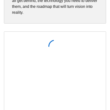
all get behind, the technology you need to deliver
them, and the roadmap that will turn vision into
reality.
Request workshop
First name
*
Last name
*
Work email
*