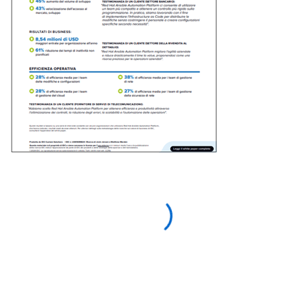
Access with your Red Hat
account
Download this resource—and others like it in the
future—more quickly by logging in to or creating