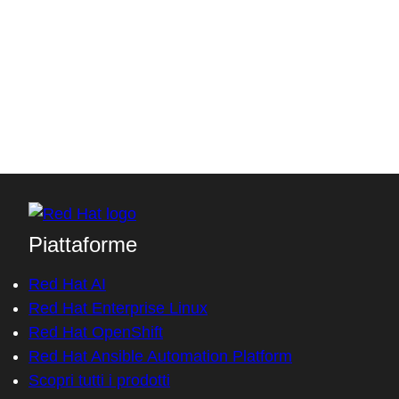
Work email
*
Work phone
*
Company
*
Department
*
Job role
*
Country/Region
*