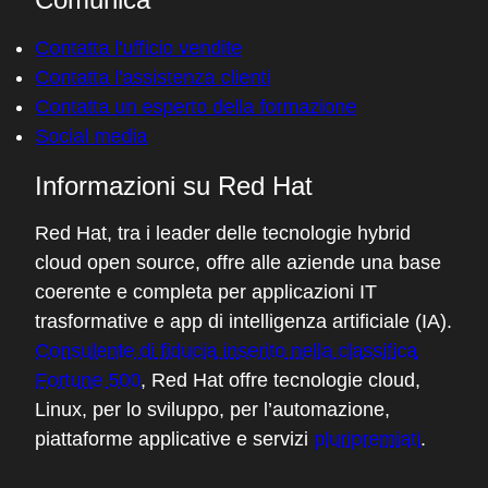
Red Hat AI
Red Hat Enterprise Linux
Red Hat OpenShift
Red Hat Ansible Automation Platform
Scopri tutti i prodotti
Strumenti
Formazione e certificazioni
Il mio account
Supporto clienti
Risorse per sviluppatori
Trova un partner
Red Hat Ecosystem Catalog
Documentazione
Prova, acquista, vendi