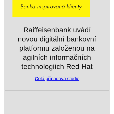
Raiffeisenbank uvádí
novou digitální bankovní
platformu založenou na
agilních informačních
technologiích Red Hat
Celá případová studie