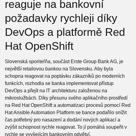
reaguje na bankovní
požadavky rychleji díky
DevOps a platformě Red
Hat OpenShift
Slovenská sporiteľňa, součást Erste Group Bank AG, je
největší retailovou bankou na Slovensku. Aby byla
schopna reagovat na poptávku zákazníků po moderních
funkcích, rozhodla se banka implementovat přístup
DevOps a přejít na IT architekturu založenou na
mikroslužbách. Díky přesunu svého aplikačního prostředí
na Red Hat OpenShift a automatizaci procesů pomocí Red
Hat Ansible Automation Platform se bance podařilo snížit
čas potřebný pro nasazení a dodání nových aplikací a
zvýšit schopnost rychle reagovat. To jí pomáhá soupeřit v
rychle se vyvíjejícím bankovním odvětví.