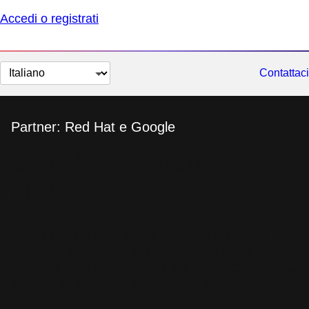
Accedi o registrati
Cambia
Contattaci
lingua
Partner: Red Hat e Google
Semplifica la transizione
al cloud
Gestire ambienti cloud ibridi e multicloud può essere
complicato anche per le aziende IT meglio gestite.
Dimentica la complessità: Red Hat e Google Cloud offrono
soluzioni ibride flessibili, comprovate e innovative.