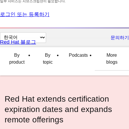
일부 서비스는 서브스크립션이 필요합니다.
로그인 또는 등록하기
페
문의하기
Red Hat 블로그
이
지
By
By
Podcasts
More
언
product
topic
blogs
어
변
경
Red Hat extends certification
expiration dates and expands
remote offerings