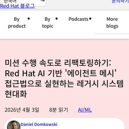
문의하기
Red Hat 블로그
이
지
By
By
Podcasts
More
언
product
topic
blogs
어
변
경
미션 수행 속도로 리팩토링하기:
Red Hat AI 기반 '에이전트 메시'
접근법으로 실현하는 레거시 시스템
현대화
2026년 4월 3일
8
분 읽기
AI/ML
Daniel Domkowski