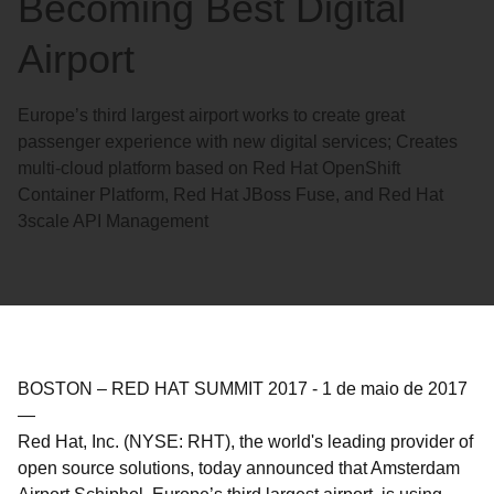
Becoming Best Digital
Airport
Europe’s third largest airport works to create great
passenger experience with new digital services; Creates
multi-cloud platform based on Red Hat OpenShift
Container Platform, Red Hat JBoss Fuse, and Red Hat
3scale API Management
BOSTON – RED HAT SUMMIT 2017
-
1 de maio de 2017
—
Red Hat, Inc. (NYSE: RHT), the world's leading provider of
open source solutions, today announced that Amsterdam