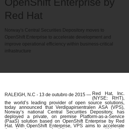
OpenShift Enterprise by
Red Hat
Norway's Central Securities Depository moves to
OpenShift Enterprise to accelerate development and
improve operational efficiency within business-critical
infrastructure
Red Hat, Inc.
RALEIGH, N.C
-
13 de outubro de 2015
—
(NYSE: RHT),
the world’s leading provider of open source solutions,
today announced that Verdipapirsentralen ASA (VPS),
Norway’s national Central Securities Depository, has
deployed a private, on premise Platform-as-a-Service
(PaaS) solution based on OpenShift Enterprise by Red
Hat. With OpenShift Enterprise, VPS aims to accelerate