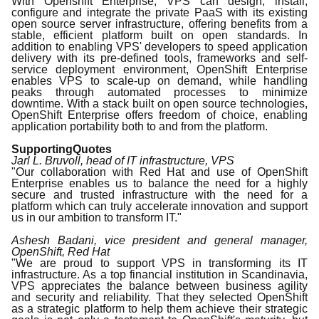
With Openshift Enterprise, VPS can design, install,
configure and integrate the private PaaS with its existing
open source server infrastructure, offering benefits from a
stable, efficient platform built on open standards. In
addition to enabling VPS' developers to speed application
delivery with its pre-defined tools, frameworks and self-
service deployment environment, OpenShift Enterprise
enables VPS to scale-up on demand, while handling
peaks through automated processes to minimize
downtime. With a stack built on open source technologies,
OpenShift Enterprise offers freedom of choice, enabling
application portability both to and from the platform.
Supporting
Quotes
Jarl L. Bruvoll, head of IT infrastructure, VPS
"Our collaboration with Red Hat and use of OpenShift
Enterprise enables us to balance the need for a highly
secure and trusted infrastructure with the need for a
platform which can truly accelerate innovation and support
us in our ambition to transform IT."
Ashesh Badani, vice president and general manager,
OpenShift, Red Hat
"We are proud to support VPS in transforming its IT
infrastructure. As a top financial institution in Scandinavia,
VPS appreciates the balance between business agility
and security and reliability. That they selected OpenShift
as a strategic platform to help them achieve their strategic