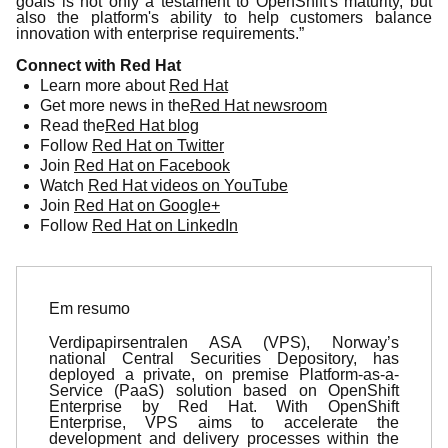
goals is not only a testament to OpenShift's maturity, but
also the platform's ability to help customers balance
innovation with enterprise requirements.”
Connect with Red Hat
Learn more about
Red Hat
Get more news in the
Red Hat newsroom
Read the
Red Hat blog
Follow
Red Hat on Twitter
Join
Red Hat on Facebook
Watch
Red Hat videos on YouTube
Join
Red Hat on Google+
Follow
Red Hat on LinkedIn
Em resumo
Verdipapirsentralen ASA (VPS), Norway’s
national Central Securities Depository, has
deployed a private, on premise Platform-as-a-
Service (PaaS) solution based on OpenShift
Enterprise by Red Hat. With OpenShift
Enterprise, VPS aims to accelerate the
development and delivery processes within the