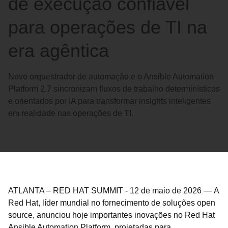
de execução confiável
para operações de TI na
era agêntica
Novo orquestrador de automação e o Ansible Automation
Platform 2.7 sincronizam fluxos de trabalho determinísticos
e orientados por IA para transformar insights inteligentes
em realidade nas operações de TI.
ATLANTA – RED HAT SUMMIT
-
12 de maio de 2026
—
A
Red Hat, líder mundial no fornecimento de soluções open
source, anunciou hoje importantes inovações no Red Hat
Ansible Automation Platform, projetadas para