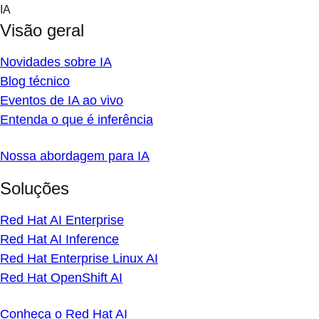
Skip
IA
to
Visão geral
content
Novidades sobre IA
Blog técnico
Eventos de IA ao vivo
Entenda o que é inferência
Nossa abordagem para IA
Soluções
Red Hat AI Enterprise
Red Hat AI Inference
Red Hat Enterprise Linux AI
Red Hat OpenShift AI
Conheça o Red Hat AI