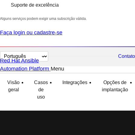
Suporte de excelência
Alguns serviços podem exigir uma subscrição válida.
Faça login ou cadastre-se
Selecionar
Contato
Red Hat Ansible
idioma
Automation Platform
Menu
expandido
recolhido
Visão
Casos
Integrações
Opções de
geral
de
implantação
uso