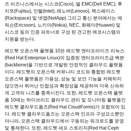
즈 비즈니스에서는 시스코(Cisco), 델 EMC(Dell EMC), 후
지쯔(Fujitsu), 인텔(Intel), 레노버(Lenovo), 랙스페이스
(Rackspace) 및 넷앱(NetApp) 그리고 통신 분야에서는 에
릭슨(Ericsson), 노키아(Nokia), NEC, 화웨이(Huawei) 및
시스코 등의 인증 파트너로 구성 된 견고한 에코시스템의
지원을 받는다.
레드햇 오픈스택 플랫폼 10은 레드햇 엔터프라이즈 리눅스
(Red Hat Enterprise Linux)의 입증된 엔터프라이즈급 백본
(backbone)을 기반으로 개발된 안정적인 클라우드 플랫폼
이다. 레드햇의 오픈스택 커뮤니티 코드와 통합된 레드햇
오픈스택 플랫폼은 가용성, 성능 및 보안 기능을 저해하지
않으면서 뛰어난 민첩성과 확장성을 제공하며 더욱 신속하
게 고객의 니즈를 충족시킨다. 또한, 레드햇 오픈스택 플랫
폼 10에는 하이브리드 클라우드 관리 및 모니터링 플랫폼인
레드햇 클라우드폼즈(Red Hat CloudForms)가 포함되어 있
다. 레드햇 클라우드폼즈는 오픈스택 인프라 구성요소뿐만
아니라, 오픈스택 클라우드에서 구동되는 워크로드를 운영
및 통제한다. 또한, 레드햇 세프 스토리지(Red Hat Ceph