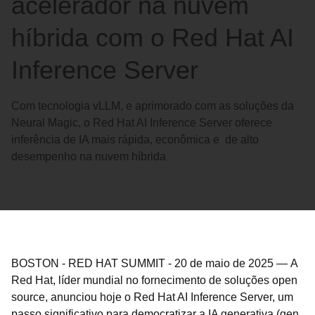
acelerador na nuvem
híbrida com o Red Hat AI
Inference Server
Com tecnologia vLLM, e aprimorado com as soluções da
Neural Magic, o Red Hat AI Inference Server oferece
inferência de IA mais rápida, econômica e de alto
desempenho na nuvem híbrida
BOSTON - RED HAT SUMMIT
-
20 de maio de 2025
—
A
Red Hat, líder mundial no fornecimento de soluções open
source, anunciou hoje o Red Hat AI Inference Server, um
passo significativo para democratizar a IA generativa (gen