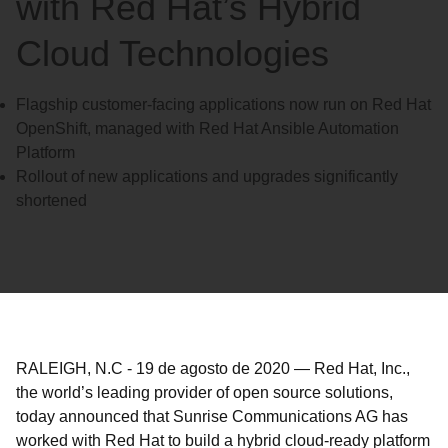
with Red Hat’s Hybrid
Cloud Technologies
Flagship customer-facing applications now run on Red Hat
OpenShift, managed with Red Hat Ansible Automation
Platform
Rollout of new applications and upgrades significantly
shortened
RALEIGH, N.C
-
19 de agosto de 2020
—
Red Hat, Inc.,
the world’s leading provider of open source solutions,
today announced that Sunrise Communications AG has
worked with Red Hat to build a hybrid cloud-ready platform