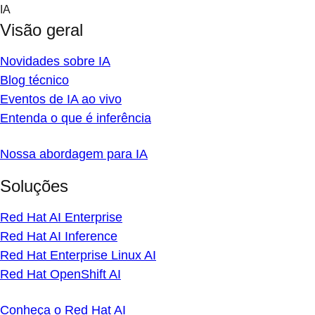
Skip
IA
to
Visão geral
content
Novidades sobre IA
Blog técnico
Eventos de IA ao vivo
Entenda o que é inferência
Nossa abordagem para IA
Soluções
Red Hat AI Enterprise
Red Hat AI Inference
Red Hat Enterprise Linux AI
Red Hat OpenShift AI
Conheça o Red Hat AI