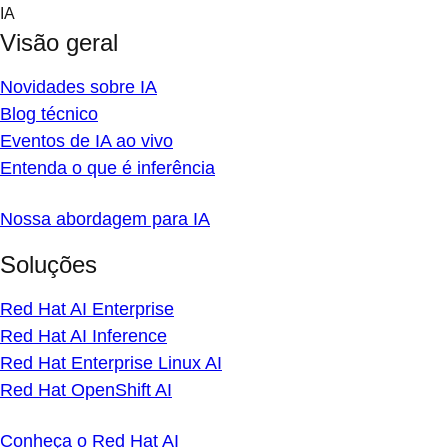
Skip
IA
to
Visão geral
content
Novidades sobre IA
Blog técnico
Eventos de IA ao vivo
Entenda o que é inferência
Nossa abordagem para IA
Soluções
Red Hat AI Enterprise
Red Hat AI Inference
Red Hat Enterprise Linux AI
Red Hat OpenShift AI
Conheça o Red Hat AI